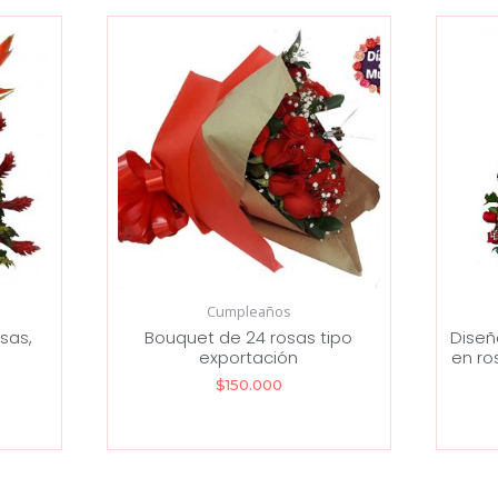
Cumpleaños
osas,
Bouquet de 24 rosas tipo
Diseñ
exportación
en ro
$
150.000