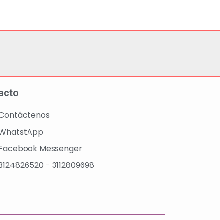
acto
Contáctenos
WhatstApp
Facebook Messenger
3124826520 - 3112809698