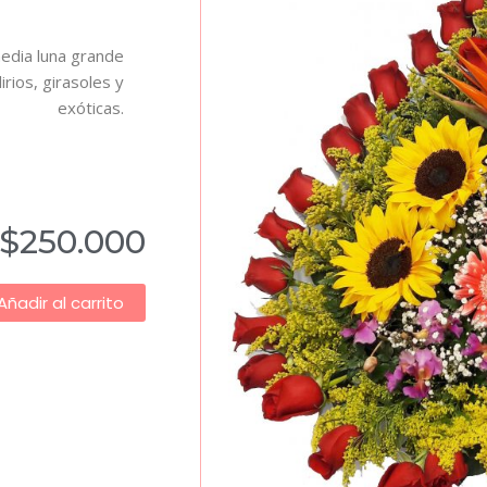
media luna grande
rios, girasoles y
exóticas.
$
250.000
Añadir al carrito