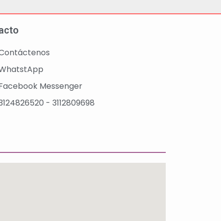
acto
Contáctenos
WhatstApp
Facebook Messenger
3124826520 - 3112809698