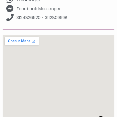
Facebook Messenger
3124826520 - 3112809698