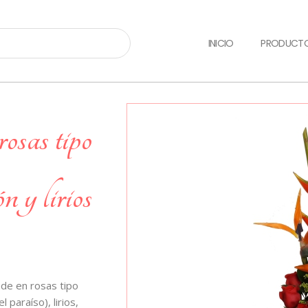
INICIO
PRODUCT
n y lirios
nde en rosas tipo
 paraíso), lirios,