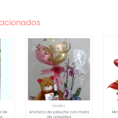
lacionados
Detalles
a de
Ancheta de peluche con mata
Min
os
de orquídea